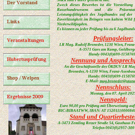
Zweck dieses Bewerbes ist die Vorstellung d
Rassehundewesens und die Präsent
Leistungsfähigkeit des Jagdhundes auf der
Zuverlässigkeit im Bringen von kaltem Wild 
Niederwildjagden.
Es können zu jeder Prüfung bis zu 6 Jagdhund
Prüfungsleiter:
LR Mag. Rudolf Broneder, 1230 Wien, Franz-
A-3571 Gars am Kamp, Goldberga
Handy 0043(
0)699-115876
Nennung und Ansprechp
An die Geschäftsstelle des ÖKDUV LR Magi
Broneder, A-1230 Wien, Franz-Asenbaue
Handy: 0043(0)699-115876
E-Mail:
mag.broneder@utane
Nennschluss:
Montag, den 07. April 202
Nenngeld:
Euro 90,00 pro Prüfung mit Überweisung a
BIC:BIBAATWW, IBAN: AT 152011100008403
Stand und Quartierbeste
A-3473 Zemling Retzer Straße 54, Gasthaus F
Telefon 0043(0)2957-300