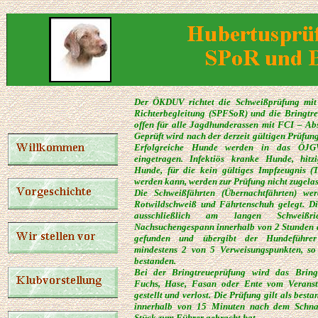
Der ÖKDUV richtet die Schweißprüfung mit
Richterbegleitung (SPFSoR) und die Bringtre
offen für alle Jagdhunderassen mit FCI – A
Geprüft wird nach der derzeit gültigen Prüfu
Erfolgreiche Hunde werden in das ÖJG
eingetragen. Infektiös kranke Hunde, hit
Hunde, für die kein gültiges Impfzeugnis (T
werden kann, werden zur Prüfung nicht zugela
Die Schweißfährten (Übernachtfährten) wer
Rotwildschweiß und Fährtenschuh gelegt. Di
ausschließlich am langen Schweiß
Nachsuchengespann innerhalb von 2 Stunden d
gefunden und übergibt der Hundeführer
mindestens 2 von 5 Verweisungspunkten, so
bestanden.
Bei der Bringtreueprüfung wird das Bring
Fuchs, Hase, Fasan oder Ente vom Veranst
gestellt und verlost. Die Prüfung gilt als bes
innerhalb von 15 Minuten nach dem Schnal
Stück zum Führer gebracht hat.